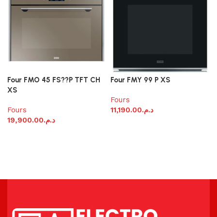
Four FMO 45 FS??P TFT CH
Four FMY 99 P XS
XS
Fours
Fours
11,190.00
د.م.
19,900.00
د.م.
Ajouter au panier
Ajouter au panier