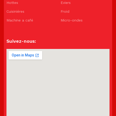
Hottes
Eviers
Cuisiniéres
Froid
Machine a café
Micro-ondes
Suivez-nous: