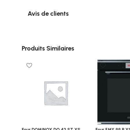
Avis de clients
Produits Similaires
Four DOMINOX DO 42 ST XS
Four FMY 99 P X