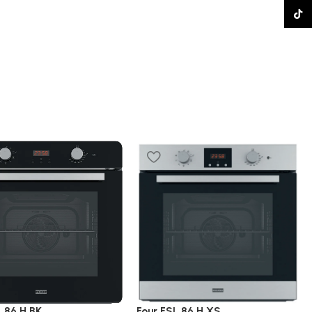
TikTo
L 86 H BK
Four FSL 86 H XS