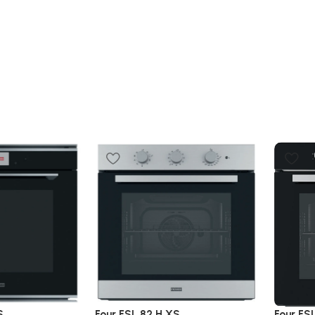
S
Four FSL 82 H XS
Four FS