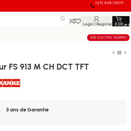
+212 649-130111
Login / Register
0.00
د.م.
SAV ELECTRO AGAPRO
ur FS 913 M CH DCT TFT
3 ans de Garantie