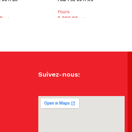
Fours
00
د.م.
5,090.00
د.م.
Suivez-nous: