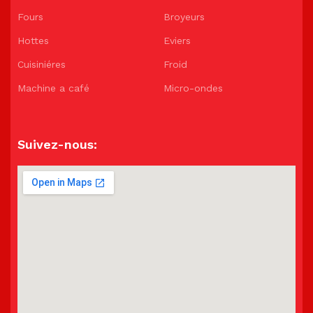
Fours
Broyeurs
Hottes
Eviers
Cuisiniéres
Froid
Machine a café
Micro-ondes
Suivez-nous: