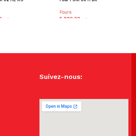
Fours
0
د.م.
5,890.00
د.م.
Suivez-nous: