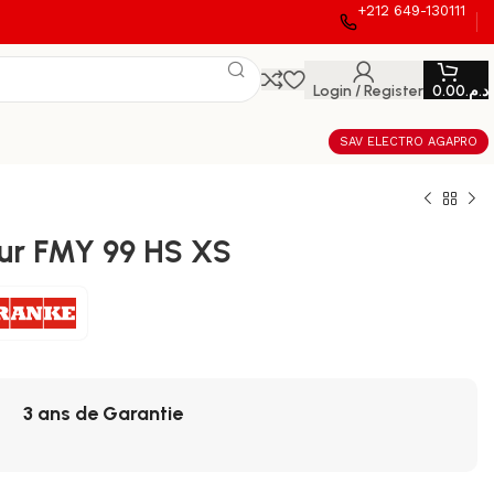
+212 649-130111
Login / Register
0.00
د.م.
SAV ELECTRO AGAPRO
ur FMY 99 HS XS
3 ans de Garantie