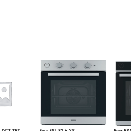
H DCT TFT
Four FSL 82 H XS
Four FS