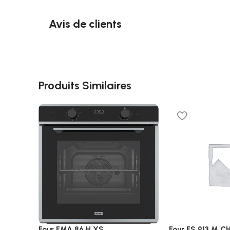
Avis de clients
Produits Similaires
Four FMA 86 H XS
Four FS 913 M C