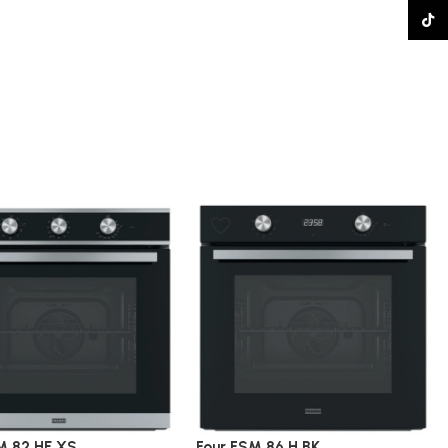
TikTo
M 82 HE XS
Four FSM 86 H BK