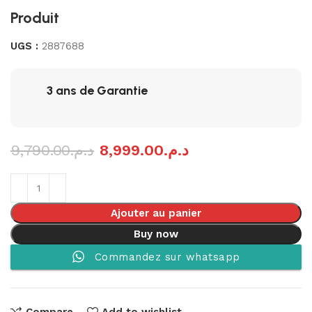
Produit
UGS :
2887688
3 ans de Garantie
9,790.00
د.م.
8,999.00
د.م.
Ajouter au panier
Buy now
Commandez sur whatsapp
Compare
Add to wishlist