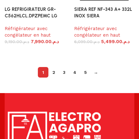
LG REFRIGIRATEUR GR-
SIERA REF NF-343 A+ 332L
C562HLCL.DPZPEMC LG
INOX SIERA
Réfrigérateur avec
Réfrigérateur avec
congélateur en haut
congélateur en haut
7,990.00
د.م.
5,499.00
د.م.
9,190.00
د.م.
6,099.00
د.م.
Ajouter au panier
Ajouter au panier
1
2
3
4
5
→