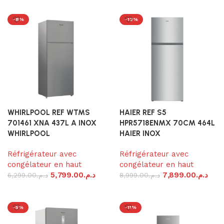
Ajouter au panier
Ajouter au panier
-8%
-12%
WHIRLPOOL REF WTMS
HAIER REF S5
701461 XNA 437L A INOX
HPR5718ENMX 70CM 464L
WHIRLPOOL
HAIER INOX
Réfrigérateur avec
Réfrigérateur avec
congélateur en haut
congélateur en haut
5,799.00
د.م.
7,899.00
د.م.
6,299.00
د.م.
8,999.00
د.م.
Ajouter au panier
Ajouter au panier
-5%
-11%