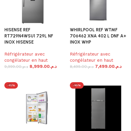
HISENSE REF
WHIRLPOOL REF WTMF
RT729N4WSU1 729L NF
706462 XNA 402 L DNF A+
INOX HISENSE
INOX WHP
Réfrigérateur avec
Réfrigérateur avec
congélateur en haut
congélateur en haut
8,999.00
د.م.
7,499.00
د.م.
9,999.00
د.م.
8,499.00
د.م.
Ajouter au panier
Ajouter au panier
-13%
-10%