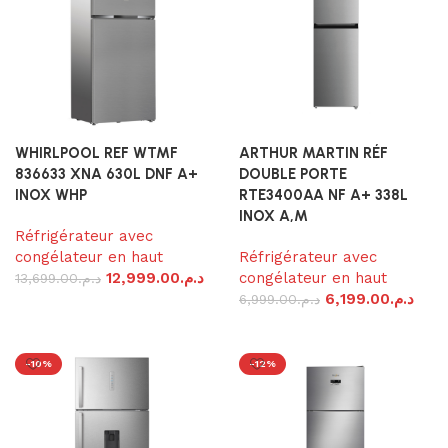
WHIRLPOOL REF WTMF
ARTHUR MARTIN RÉF
836633 XNA 630L DNF A+
DOUBLE PORTE
INOX WHP
RTE3400AA NF A+ 338L
INOX A,M
Réfrigérateur avec
congélateur en haut
Réfrigérateur avec
12,999.00
د.م.
congélateur en haut
13,699.00
د.م.
6,199.00
د.م.
6,999.00
د.م.
Ajouter au panier
Ajouter au panier
-10%
-12%