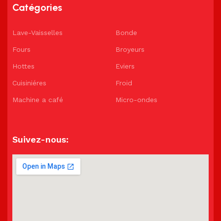
Catégories
Lave-Vaisselles
Bonde
Fours
Broyeurs
Hottes
Eviers
Cuisiniéres
Froid
Machine a café
Micro-ondes
Suivez-nous: