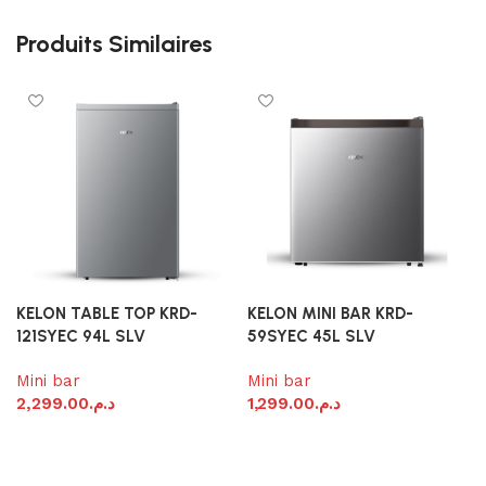
Produits Similaires
KELON TABLE TOP KRD-
KELON MINI BAR KRD-
121SYEC 94L SLV
59SYEC 45L SLV
Mini bar
Mini bar
M
2,299.00
د.م.
1,299.00
د.م.
1
Ajouter au panier
Ajouter au panier