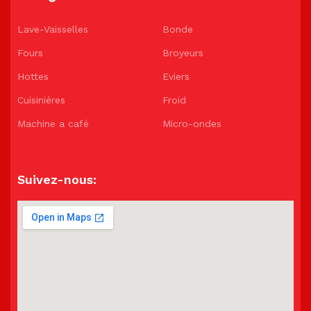
Lave-Vaisselles
Bonde
Fours
Broyeurs
Hottes
Eviers
Cuisiniéres
Froid
Machine a café
Micro-ondes
Suivez-nous: