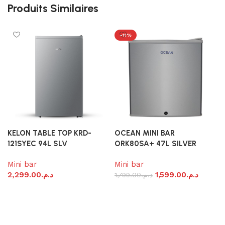
Produits Similaires
-11%
KELON TABLE TOP KRD-
OCEAN MINI BAR
121SYEC 94L SLV
ORK80SA+ 47L SILVER
Mini bar
Mini bar
M
2,299.00
د.م.
1,599.00
د.م.
1,799.00
د.م.
1
Ajouter au panier
Ajouter au panier