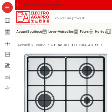
A-Propos
Boutique
Contact
Accueil
Boutique
Lave-Vaisselles
Fours
Hottes
Accueil
»
Boutique
»
Plaque FHTL 604 4G XS E