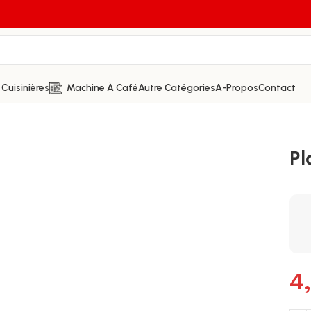
Cuisinières
Machine À Café
Autre Catégories
A-Propos
Contact
Pl
4