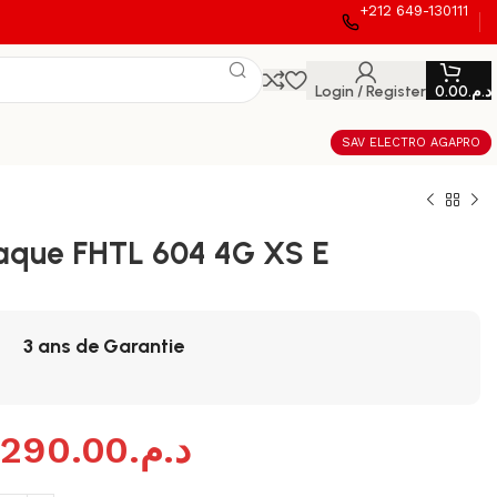
+212 649-130111
Login / Register
0.00
د.م.
SAV ELECTRO AGAPRO
aque FHTL 604 4G XS E
3 ans de Garantie
,290.00
د.م.