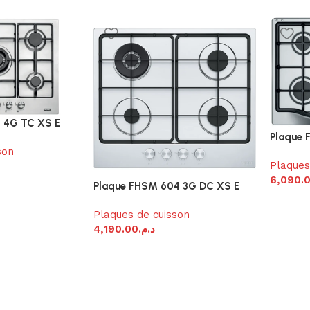
5 4G TC XS E
Plaque
son
Plaques
6,090.
Plaque FHSM 604 3G DC XS E
Plaques de cuisson
4,190.00
د.م.