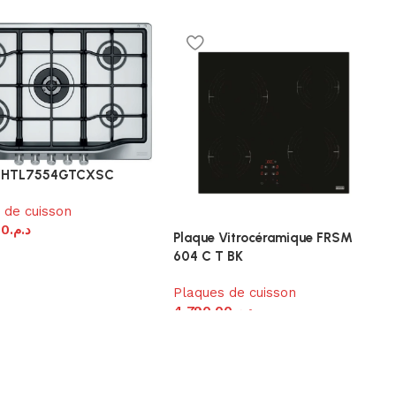
 FHTL7554GTCXSC
 de cuisson
00
د.م.
Plaque Vitrocéramique FRSM
604 C T BK
Plaques de cuisson
4,790.00
د.م.