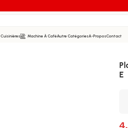
Cuisinières
Machine À Café
Autre Catégories
A-Propos
Contact
Pl
E
4