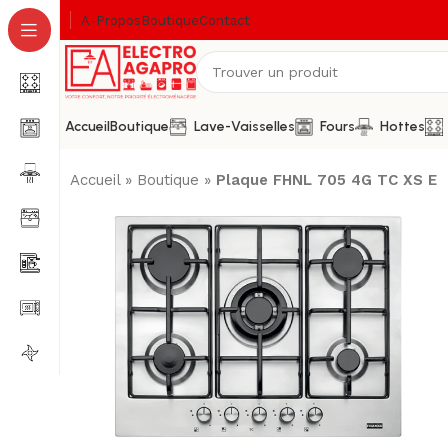
A-Propos
Boutique
Contact
Accueil
Boutique
Lave-Vaisselles
Fours
Hottes
Accueil
»
Boutique
»
Plaque FHNL 705 4G TC XS E