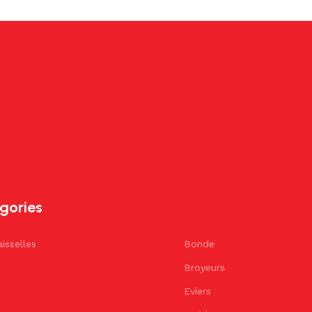
gories
isselles
Bonde
Broyeurs
Eviers