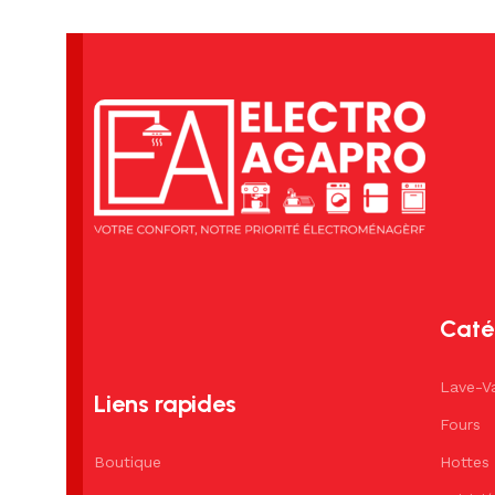
Caté
Lave-Va
Liens rapides
Fours
Boutique
Hottes