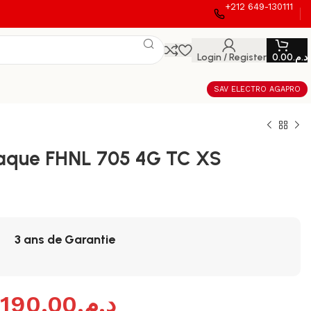
+212 649-130111
Login / Register
0.00
د.م.
SAV ELECTRO AGAPRO
aque FHNL 705 4G TC XS
3 ans de Garantie
,190.00
د.م.