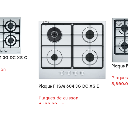
4 3G DC XS C
Plaque 
son
Plaques
5,890.
Plaque FHSM 604 3G DC XS E
Plaques de cuisson
4,190.00
د.م.