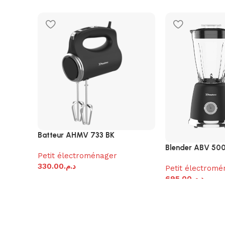
Batteur AHMV 733 BK
Blender ABV 500
Petit électroménager
330.00
د.م.
Petit électromé
695.00
د.م.