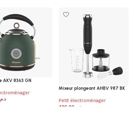
ire AKV 8363 GN
Mixeur plongeant AHBV 987 BK
lectroménager
د.م.
Petit électroménager
495.00
د.م.