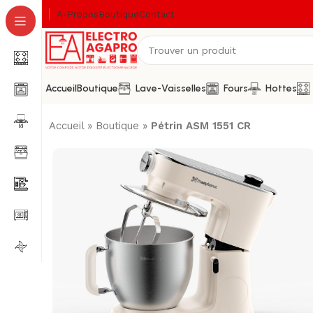
A-Propos
Boutique
Contact
Accueil
Boutique
Lave-Vaisselles
Fours
Hottes
Accueil
»
Boutique
»
Pétrin ASM 1551 CR