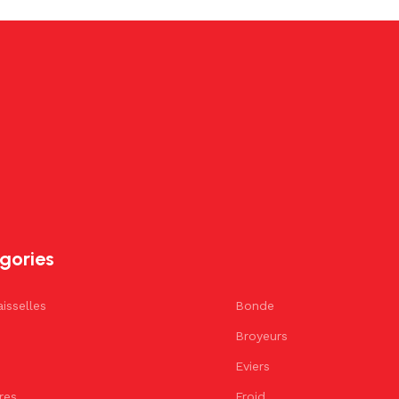
gories
isselles
Bonde
Broyeurs
Eviers
éres
Froid