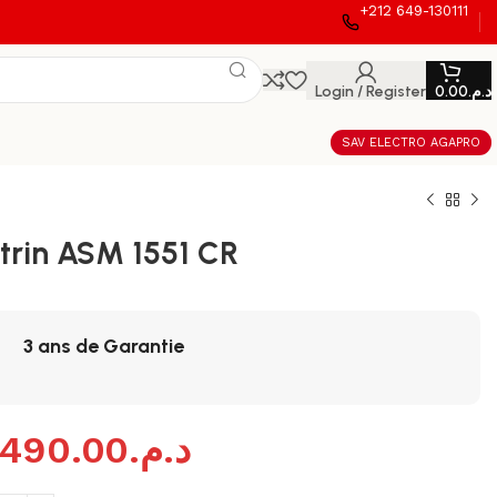
+212 649-130111
Login / Register
0.00
د.م.
SAV ELECTRO AGAPRO
trin ASM 1551 CR
3 ans de Garantie
,490.00
د.م.