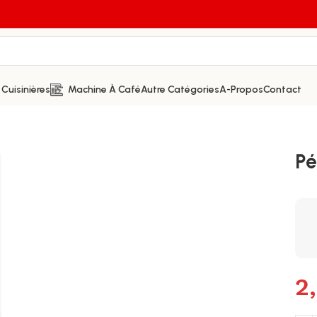
Cuisinières
Machine À Café
Autre Catégories
A-Propos
Contact
Pé
2