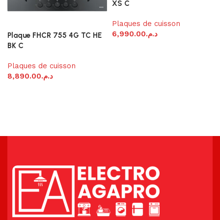
XS C
Plaques de cuisson
6,990.00
د.م.
Plaque FHCR 755 4G TC HE
BK C
Ajouter au panier
Plaques de cuisson
8,890.00
د.م.
Ajouter au panier