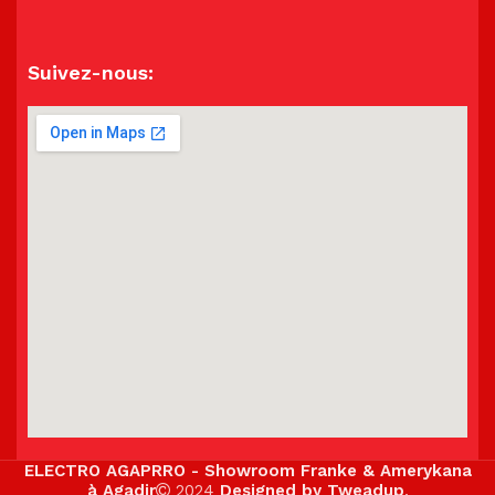
Suivez-nous:
ELECTRO AGAPRRO - Showroom Franke & Amerykana
à Agadir
2024
Designed by Tweadup
.