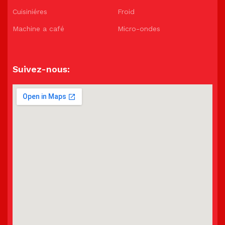
Cuisiniéres
Froid
Machine a café
Micro-ondes
Suivez-nous: