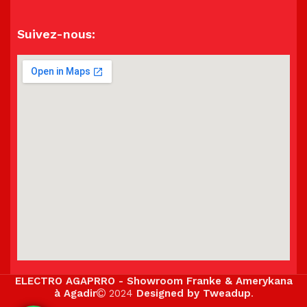
Suivez-nous:
ELECTRO AGAPRRO - Showroom Franke & Amerykana
à Agadir
2024
Designed by Tweadup
.