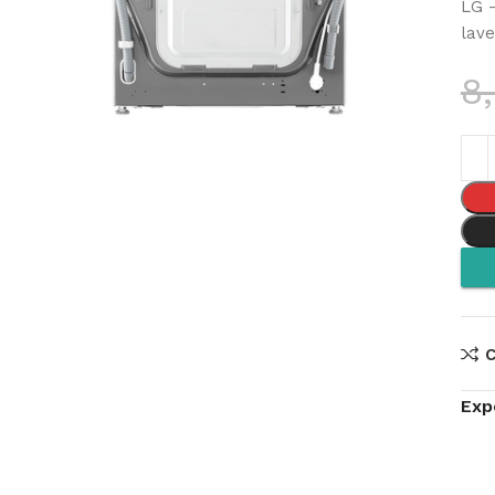
LG 
lav
8
Exp