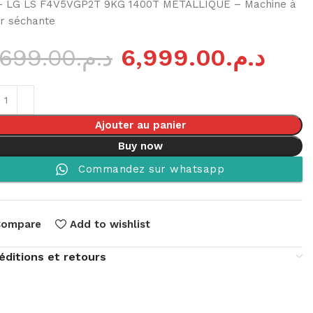
– LG LS F4V5VGP2T 9KG 1400T MÉTALLIQUE – Machine à
er séchante
,699.00
د.م.
6,999.00
د.م.
Ajouter au panier
Buy now
Commandez sur whatsapp
Compare
Add to wishlist
éditions et retours