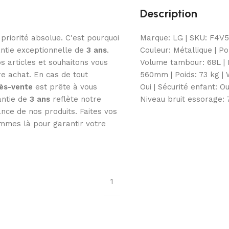
Description
 priorité absolue. C'est pourquoi
Marque: LG | SKU: F4V5V
ntie exceptionnelle de
3
ans
.
Couleur: Métallique | Po
s articles et souhaitons vous
Volume tambour: 68L | 
tre achat. En cas de tout
560mm | Poids: 73 kg | W
rès-vente
est prête à vous
Oui | Sécurité enfant: Ou
antie de
3 ans
reflète notre
Niveau bruit essorage:
nce de nos produits. Faites vos
mmes là pour garantir votre
1