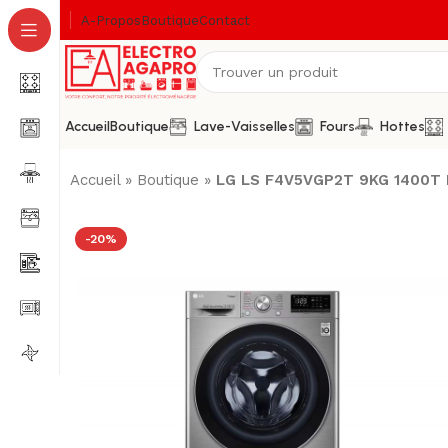
A-Propos
Boutique
Contact
Accueil
Boutique
Lave-Vaisselles
Fours
Hottes
Accueil
»
Boutique
»
LG LS F4V5VGP2T 9KG 1400T
-20%