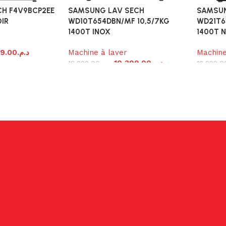
CH F4V9BCP2EE
SAMSUNG LAV SECH
SAMSUN
OIR
WD10T654DBN/MF 10,5/7KG
WD21T6
1400T INOX
1400T N
99.00
د.م.
Machine à laver
Machine
10,399.00
د.م.
18,299.00
د.م.
18,299.0