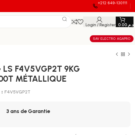
+212 649-130111
Login / Register
0.00
د.م.
SAV ELECTRO AGAPRO
G LS F4V5VGP2T 9KG
400T MÉTALLIQUE
 :
F4V5VGP2T
3 ans de Garantie