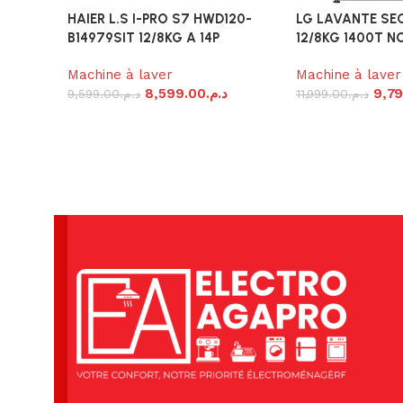
HAIER L.S I-PRO S7 HWD120-
LG LAVANTE SE
B14979SIT 12/8KG A 14P
12/8KG 1400T N
Machine à laver
Machine à laver
8,599.00
د.م.
9,7
9,599.00
د.م.
11,999.00
د.م.