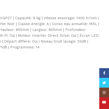
GP2T | Capacité: 9 kg | Vitesse essorage: 1400 tr/min |
rte: Noir | Classe énergie: A | Conso eau annuelle: 165L |
Hauteur: 850mm | Largeur: 600mm | Profondeur:
i-Fi: Oui | Moteur Inverter Direct Drive: Oui | Écran LED:
i | Départ différé: Oui | Niveau bruit lavage: 52dB |
 71dB | Programmes: 14
Face
Twitt
Insta
YouT