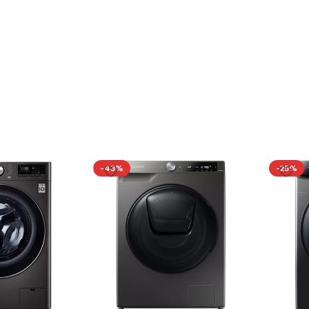
-43%
-25%