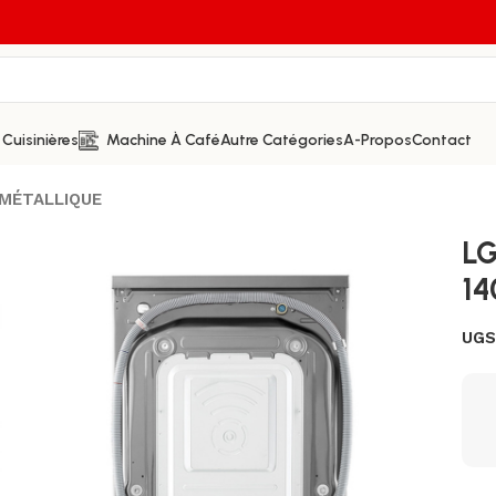
Cuisinières
Machine À Café
Autre Catégories
A-Propos
Contact
 MÉTALLIQUE
L
1
UGS