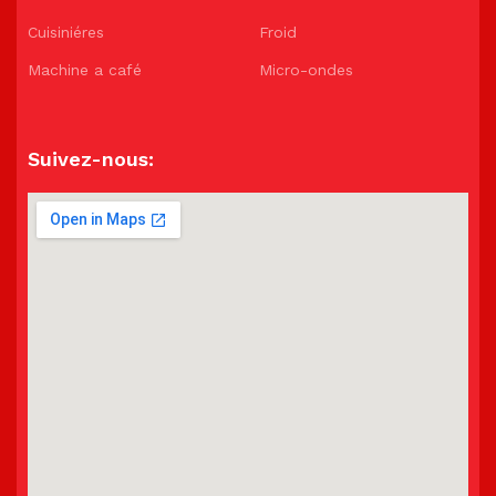
Cuisiniéres
Froid
Machine a café
Micro-ondes
Suivez-nous: