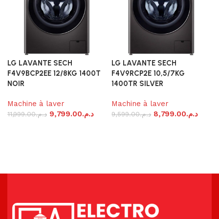
LG LAVANTE SECH
LG LAVANTE SECH
F4V9BCP2EE 12/8KG 1400T
F4V9RCP2E 10,5/7KG
NOIR
1400TR SILVER
Machine à laver
Machine à laver
9,799.00
د.م.
8,799.00
د.م.
11,999.00
د.م.
9,599.00
د.م.
Ajouter au panier
Ajouter au panier