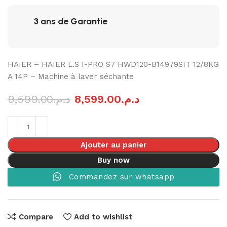
3 ans de Garantie
HAIER – HAIER L.S I-PRO S7 HWD120-B14979SIT 12/8KG
A 14P – Machine à laver séchante
9,599.00
د.م.
8,599.00
د.م.
Ajouter au panier
Buy now
Commandez sur whatsapp
Compare
Add to wishlist