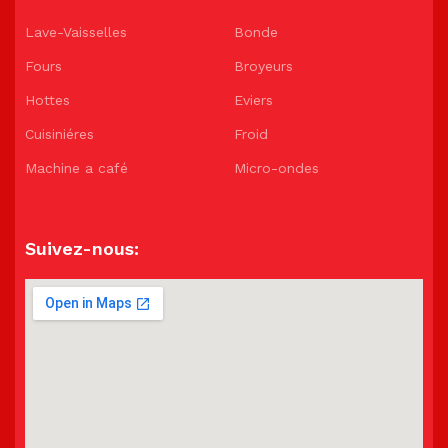
Lave-Vaisselles
Bonde
Fours
Broyeurs
Hottes
Eviers
Cuisiniéres
Froid
Machine a café
Micro-ondes
Suivez-nous: