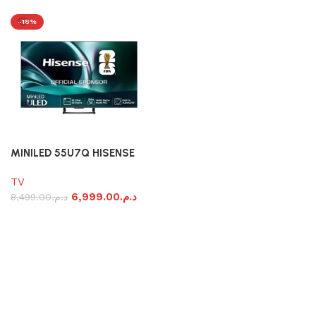
-18%
MINILED 55U7Q HISENSE
TV
6,999.00
د.م.
8,499.00
د.م.
Ajouter au panier