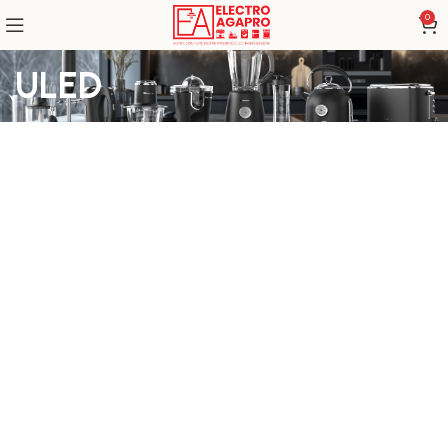
0
ULED