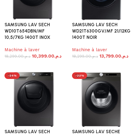
SAMSUNG LAV SECH
SAMSUNG LAV SECH
WD10T654DBN/MF
WD21T6300GV/MF 21/12KG
10,5/7KG 1400T INOX
1400T NOIR
Machine à laver
Machine à laver
10,399.00
د.م.
13,799.00
د.م.
18,299.00
د.م.
18,299.00
د.م.
Ajouter au panier
Ajouter au panier
-24%
-20%
SAMSUNG LAV SECH
SAMSUNG LAV SECHE