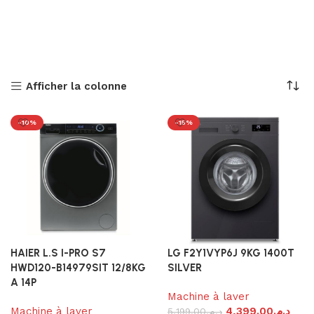
Afficher la colonne
-10%
-15%
HAIER L.S I-PRO S7
LG F2Y1VYP6J 9KG 1400T
HWD120-B14979SIT 12/8KG
SILVER
A 14P
Machine à laver
Machine à laver
4,399.00
د.م.
5,199.00
د.م.