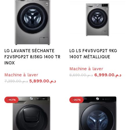
LG LAVANTE SÉCHANTE
LG LS F4V5VGP2T 9KG
F2V5PGP2T 8/5KG 1400 TR
1400T MÉTALLIQUE
INOX
Machine à laver
Machine à laver
6,999.00
د.م.
8,699.00
د.م.
5,899.00
د.م.
7,399.00
د.م.
Ajouter au panier
Ajouter au panier
-43%
-25%