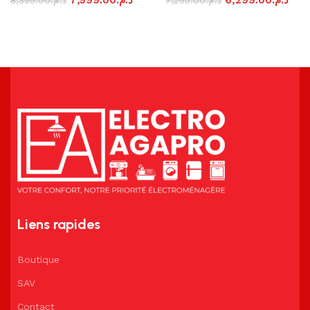
7,999.00
د.م.
6,299.00
د.م.
8,399.00
د.م.
7,299.00
د.م.
Ajouter au panier
Ajouter au panier
Liens rapides
Boutique
SAV
Contact