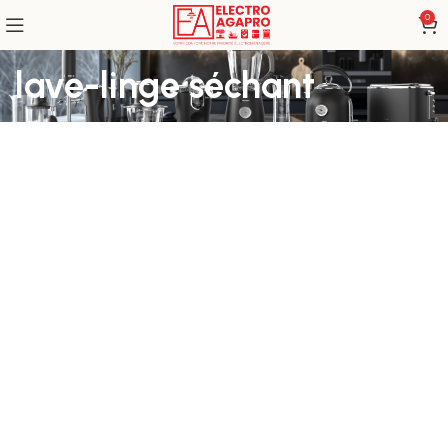
0
lave-linge séchant