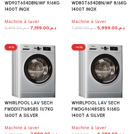
WD90T654DBN/MF 9/6KG
WD80T654DBN/MF 8/6KG
1400T INOX
1400T INOX
Machine à laver
Machine à laver
7,199.00
د.م.
5,999.00
د.م.
9,499.00
د.م.
7,499.00
د.م.
Ajouter au panier
Ajouter au panier
-5%
-14%
WHIRLPOOL LAV SECH
WHIRLPOOL LAV SECH
FWDD117168SBS 11/7KG
FWDG96148SBS 9/6KG
1600T A SILVER
1400T A SILVER
Machine à laver
Machine à laver