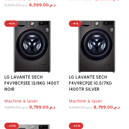
8,599.00
د.م.
9,599.00
د.م.
Ajouter au panier
Ajouter au panier
-18%
-8%
LG LAVANTE SECH
LG LAVANTE SECH
F4V9BCP2EE 12/8KG 1400T
F4V9RCP2E 10,5/7KG
NOIR
1400TR SILVER
Machine à laver
Machine à laver
9,799.00
د.م.
8,799.00
د.م.
11,999.00
د.م.
9,599.00
د.م.
Ajouter au panier
Ajouter au panier
-20%
-20%